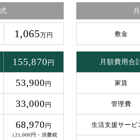
式
1,065
敷金
万円
155,870
月額費用合
円
53,900
家賃
円
33,000
管理費
円
68,970
生活支援サービ
円
（21,000円・消費税