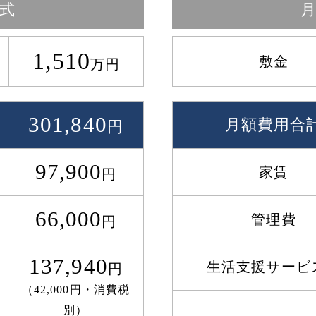
式
1,510
敷金
万円
301,840
月額費用合
円
97,900
家賃
円
66,000
管理費
円
137,940
生活支援サービ
円
（42,000円・消費税
別）