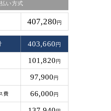
月払い方式
407,280
円
403,660
計
円
101,820
円
97,900
円
66,000
ス費
円
137,940