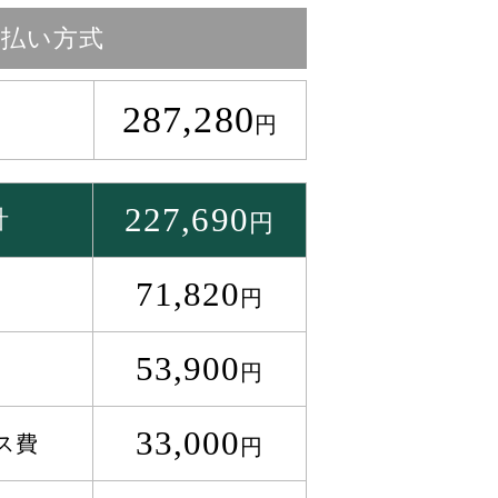
月払い方式
287,280
円
227,690
計
円
71,820
円
53,900
円
33,000
ス費
円