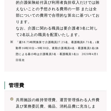
的介護保険給付及び利用者負担収入だけでは賄
えないことの予想される費用の一部 または全
部についての費用で合理的な算出に基づいてお
ります。
なお、介護に関わる職員は要介護者3名に対し
て2名以上の職員を配置いたします。
「週38.75時間換算で介護職員27.25名、看護職員8.71名」(夜
勤帯16時30分～9時30分。夜勤介護職員4名・看護職員1名(休
憩による最小時は介護職員3名・看護職員1名)) 2020年4月1
日現在
管理費
共用施設の維持管理費、運営管理係わる人件費
及び業務委託費、備品、消耗品費に充当しま