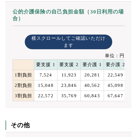
公的介護保険の自己負担金額（30日利用の場
合）
横スクロールしてご確認いただけ
ます
単位：円
要支援 1
要支援 2
要介護 1
要介護 2
要介
1割負担
7,524
11,923
20,281
22,549
24
2割負担
15,048
23,846
40,562
45,098
49
3割負担
22,572
35,769
60,843
67,647
74
その他