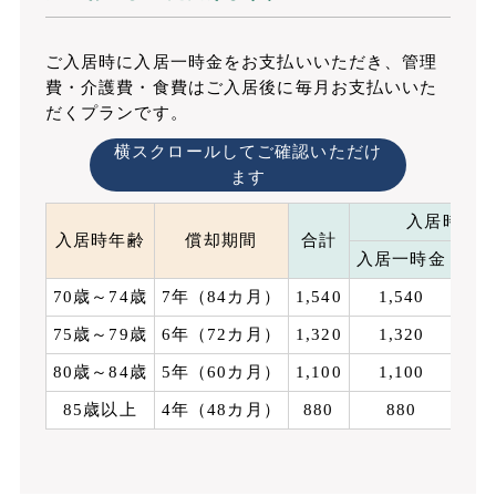
ご入居時に入居一時金をお支払いいただき、管理
費・介護費・食費はご入居後に毎月お支払いいた
だくプランです。
横スクロールしてご確認いただけ
ます
入居時費用
入居時年齢
償却期間
合計
入居一時金
介
70歳～74歳
7年（84カ月）
1,540
1,540
75歳～79歳
6年（72カ月）
1,320
1,320
80歳～84歳
5年（60カ月）
1,100
1,100
85歳以上
4年（48カ月）
880
880