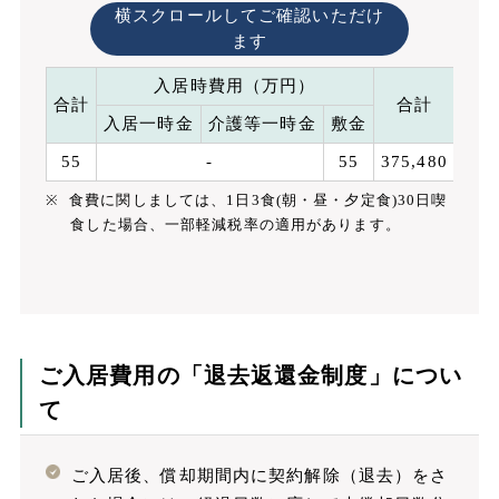
横スクロールしてご確認いただけ
ます
入居時費用（万円）
合計
合計
入居一時金
介護等一時金
敷金
管
55
-
55
375,480
93,
食費に関しましては、1日3食(朝・昼・夕定食)30日喫
食した場合、一部軽減税率の適用があります。
ご入居費用の「退去返還金制度」につい
て
ご入居後、償却期間内に契約解除（退去）をさ