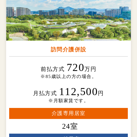
訪問介護併設
720
前払方式
万円
※85歳以上の方の場合。
112,500
月払方式
円
※月額家賃です。
介護専用居室
24室