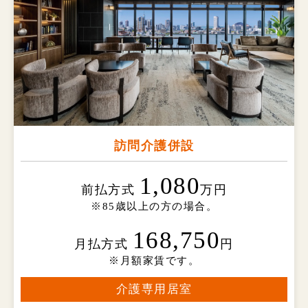
訪問介護併設
1,080
前払方式
万円
※85歳以上の方の場合。
168,750
月払方式
円
※月額家賃です。
介護専用居室