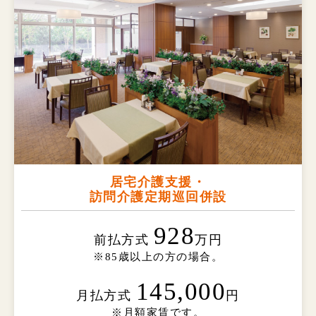
居宅介護支援・
訪問介護定期巡回併設
928
前払方式
万円
※85歳以上の方の場合。
145,000
月払方式
円
※月額家賃です。