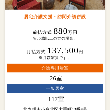
居宅介護支援・訪問介護併設
880
前払方式
万円
※85歳以上の方の場合。
137,500
月払方式
円
※月額家賃です。
介護専用居室
26室
一般居室
117室
北九州市小倉北区大手町12番6号