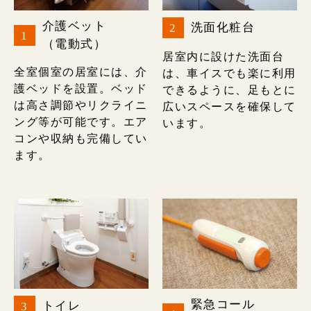
介護ベット
洗面化粧台
2
1
（電動式）
居室内に設けた洗面台
全室個室の居室には、介
は、車イスでも楽に利用
護ベッドを設置。ベッド
できるように、足もとに
は高さ調節やリクライニ
広いスペースを確保して
ング等が可能です。エア
います。
コンや収納も完備してい
ます。
緊急コール
トイレ
3