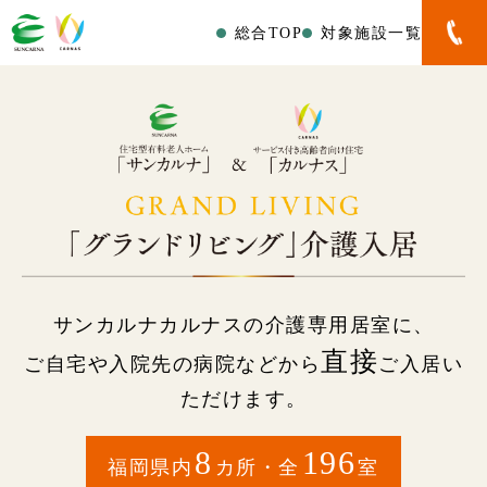
総合TOP
対象施設一覧
サンカルナカルナスの介護専用居室に、
直接
ご自宅や入院先の病院などから
ご入居い
ただけます。
8
196
福岡県内
カ所・全
室